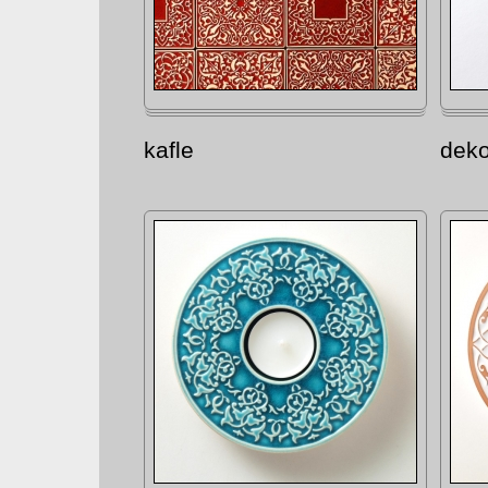
kafle
deko