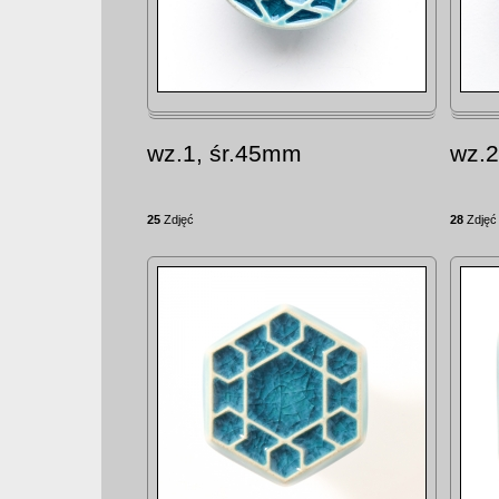
wz.1, śr.45mm
wz.2
25
Zdjęć
28
Zdjęć