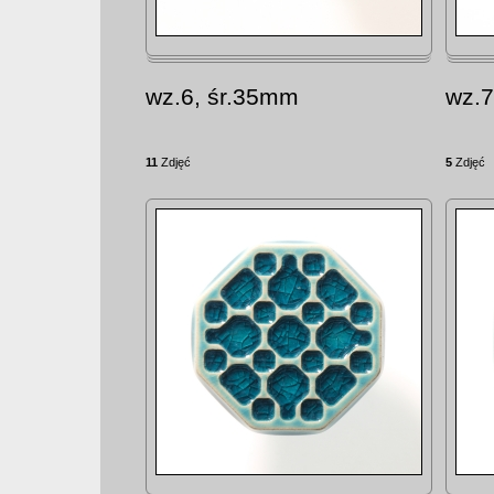
wz.6, śr.35mm
wz.
11
Zdjęć
5
Zdjęć