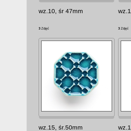
wz.10, śr 47mm
wz.1
3
Zdjęć
3
Zdjęć
wz.15, śr.50mm
wz.